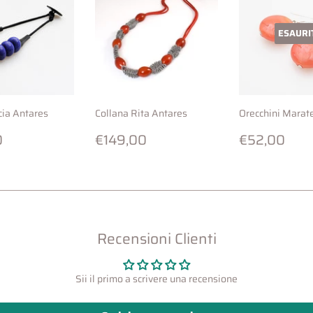
ESAURI
cia Antares
Collana Rita Antares
Orecchini Marat
o
€129,00
Prezzo
€149,00
Prezzo
€5
0
€149,00
€52,00
di
di
listino
listino
Recensioni Clienti
Sii il primo a scrivere una recensione