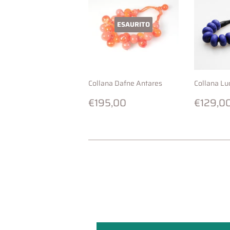
ESAURITO
Collana Dafne Antares
Collana Lu
Prezzo
€195,00
Prezz
€195,00
€129,0
di
di
listino
listino