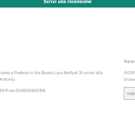
Scrivi una recensione
News
 siamo a Padova in Via Beato Luca Belludi 31 vicino alla
ISCR
'Antonio
(rice
980 P.iva 03380560288
Email