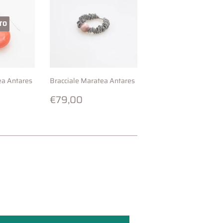
TO
ea Antares
Bracciale Maratea Antares
2,00
Prezzo
€79,00
€79,00
di
listino