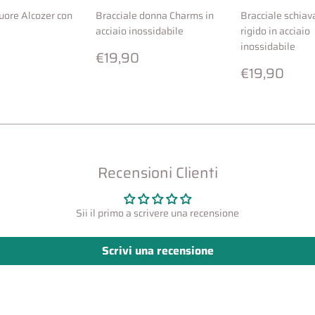
cuore Alcozer con
Bracciale donna Charms in
Bracciale schiav
acciaio inossidabile
rigido in acciaio
inossidabile
o
€60,00
Prezzo
€19,90
€19,90
di
Prezzo
€19
€19,90
listino
di
listino
Recensioni Clienti
Sii il primo a scrivere una recensione
Scrivi una recensione