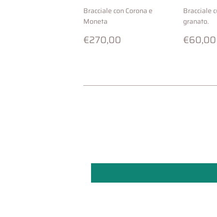
Bracciale con Corona e
Bracciale 
Moneta
granato.
Prezzo
€270,00
Prezz
€270,00
€60,00
di
di
listino
listino