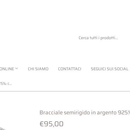
ONLINE
CHI SIAMO
CONTATTACI
SEGUICI SUI SOCIAL
Bracciale semirigido in argento 925‰ chiusura megnetica
Bracciale semirigido in argento 92
€95,00
€95,00