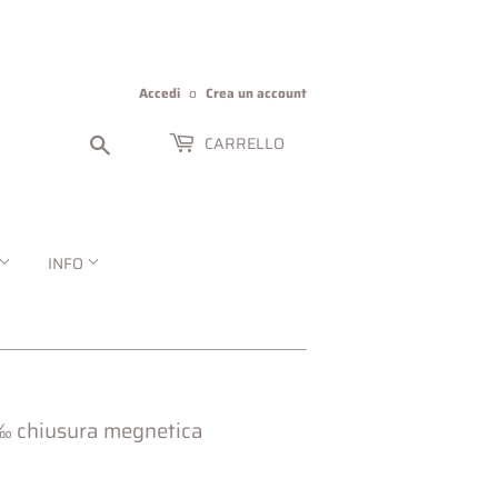
Accedi
o
Crea un account
Cerca
CARRELLO
INFO
5‰ chiusura megnetica