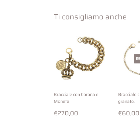
Ti consigliamo anche
E
Bracciale con Corona e
Bracciale 
Moneta
granato.
Prezzo
€270,00
Prezz
€270,00
€60,00
di
di
listino
listino