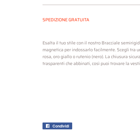
SPEDIZIONE GRATUITA
Esalta il tuo stile con il nostro Bracciale semirig
magnetica per indossarlo facilmente. Scegli tra una
rosa, oro giallo o rutenio (nero). La chiusura sicura
trasparenti che abbinati, così puoi trovare la vesti
Condividi
Condividi
su
Facebook