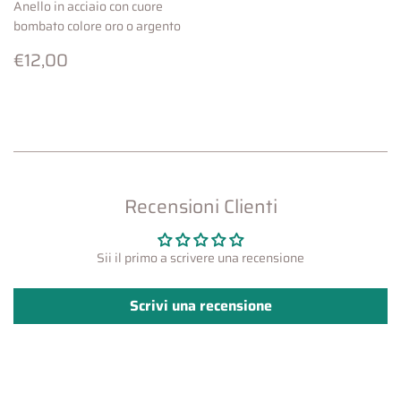
Anello in acciaio con cuore
bombato colore oro o argento
Prezzo
€12,00
€12,00
di
listino
Recensioni Clienti
Sii il primo a scrivere una recensione
Scrivi una recensione