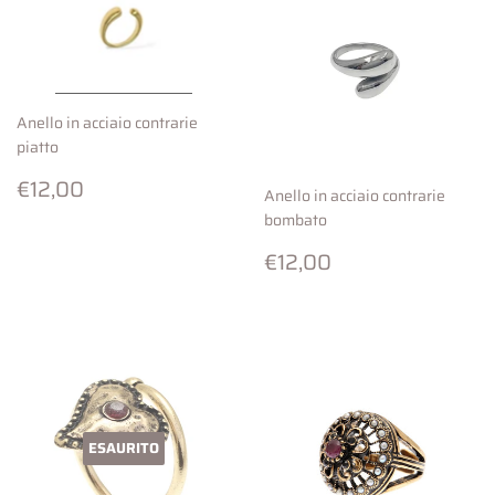
Anello in acciaio contrarie
piatto
Prezzo
€12,00
€12,00
Anello in acciaio contrarie
di
bombato
listino
Prezzo
€12,00
€12,00
di
listino
ESAURITO