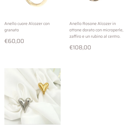
Anello cuore Alcozer con
Anello Rosone Alcozer in
granato
ottone dorato con microperle,
zaffiro e un rubino al centro.
Prezzo
€60,00
€60,00
di
Prezzo
€108,00
€108,00
listino
di
listino